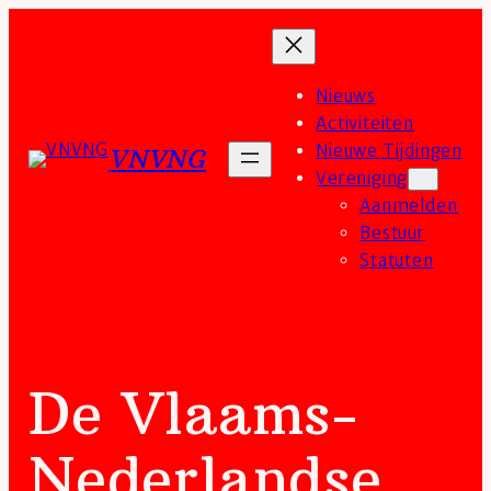
Ga
naar
de
Nieuws
inhoud
Activiteiten
Nieuwe Tijdingen
VNVNG
Vereniging
Aanmelden
Bestuur
Statuten
De Vlaams-
Nederlandse